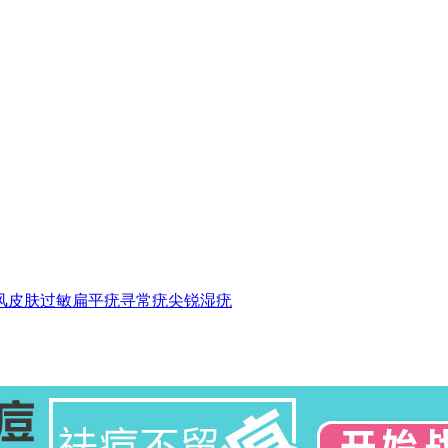
风
皮肤过敏
扁平疣
寻常疣
尖锐湿疣