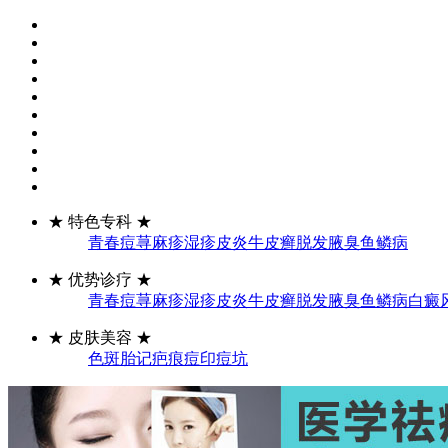
★
特色专科
★
青春痘
荨麻疹
湿疹
皮炎
牛皮癣
脱发
腋臭
鱼鳞病
★
优势诊疗
★
青春痘
荨麻疹
湿疹
皮炎
牛皮癣
脱发
腋臭
鱼鳞病
白癜
★
皮肤美容
★
色斑
胎记
疤痕
痘印痘坑